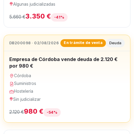
Algunas judicializadas
3.350 €
5.660 €
-41%
DB200098 · 02/08/2026
Deuda
En trámite de venta
Empresa de Córdoba vende deuda de 2.120 €
por 980 €
Córdoba
Suministros
Hostelería
Sin judicializar
980 €
2.120 €
-54%