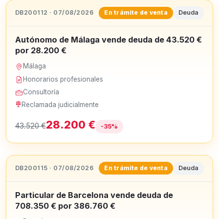
DB200112 · 07/08/2026
Deuda
En trámite de venta
Autónomo de Málaga vende deuda de 43.520 €
por 28.200 €
Málaga
Honorarios profesionales
Consultoría
Reclamada judicialmente
28.200 €
43.520 €
-35%
DB200115 · 07/08/2026
Deuda
En trámite de venta
Particular de Barcelona vende deuda de
708.350 € por 386.760 €