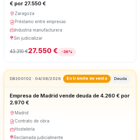
€ por 27.550 €
Zaragoza
Préstamo entre empresas
Industria manufacturera
Sin judicializar
27.550 €
43.310 €
-36%
DB200102 · 04/08/2026
Deuda
En trámite de venta
Empresa de Madrid vende deuda de 4.260 € por
2.970 €
Madrid
Contrato de obra
Hostelería
Reclamada judicialmente