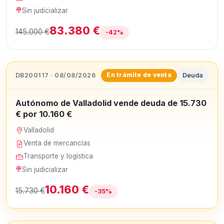
Sin judicializar
83.380 €
145.000 €
-42%
DB200117 · 08/08/2026
Deuda
En trámite de venta
Autónomo de Valladolid vende deuda de 15.730
€ por 10.160 €
Valladolid
Venta de mercancías
Transporte y logística
Sin judicializar
10.160 €
15.730 €
-35%