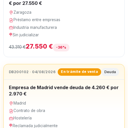
€ por 27.550 €
Zaragoza
Préstamo entre empresas
Industria manufacturera
Sin judicializar
27.550 €
43.310 €
-36%
DB200102 · 04/08/2026
Deuda
En trámite de venta
Empresa de Madrid vende deuda de 4.260 € por
2.970 €
Madrid
Contrato de obra
Hostelería
Reclamada judicialmente