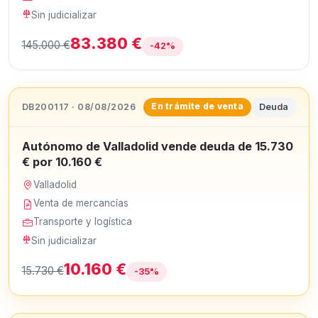
Sin judicializar
83.380 €
145.000 €
-42%
DB200117 · 08/08/2026
Deuda
En trámite de venta
Autónomo de Valladolid vende deuda de 15.730
€ por 10.160 €
Valladolid
Venta de mercancías
Transporte y logística
Sin judicializar
10.160 €
15.730 €
-35%