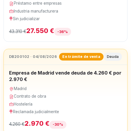
Préstamo entre empresas
Industria manufacturera
Sin judicializar
27.550 €
43.310 €
-36%
DB200102 · 04/08/2026
Deuda
En trámite de venta
Empresa de Madrid vende deuda de 4.260 € por
2.970 €
Madrid
Contrato de obra
Hostelería
Reclamada judicialmente
2.970 €
4.260 €
-30%