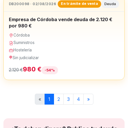
DB200098 · 02/08/2026
Deuda
En trámite de venta
Empresa de Córdoba vende deuda de 2.120 €
por 980 €
Córdoba
Suministros
Hostelería
Sin judicializar
980 €
2.120 €
-54%
«
1
2
3
4
»