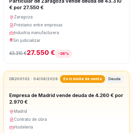
Particular de Zaragoza vende deuda de 43.310
€ por 27.550 €
Zaragoza
Préstamo entre empresas
Industria manufacturera
Sin judicializar
27.550 €
43.310 €
-36%
DB200102 · 04/08/2026
Deuda
En trámite de venta
Empresa de Madrid vende deuda de 4.260 € por
2.970 €
Madrid
Contrato de obra
Hostelería