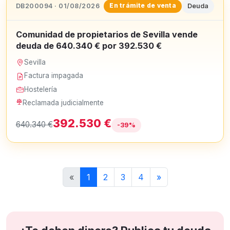
DB200094 · 01/08/2026
Deuda
En trámite de venta
Comunidad de propietarios de Sevilla vende
deuda de 640.340 € por 392.530 €
Sevilla
Factura impagada
Hostelería
Reclamada judicialmente
392.530 €
640.340 €
-39%
«
1
2
3
4
»