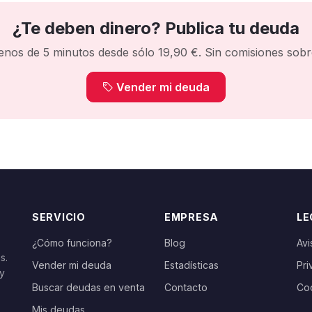
¿Te deben dinero? Publica tu deuda
enos de 5 minutos desde sólo 19,90 €. Sin comisiones sobre
Vender mi deuda
SERVICIO
EMPRESA
LE
¿Cómo funciona?
Blog
Avi
s.
Vender mi deuda
Estadísticas
Pri
 y
Buscar deudas en venta
Contacto
Co
Mis deudas