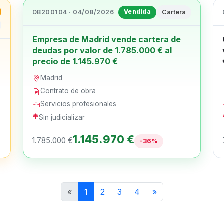
DB200104 · 04/08/2026
Cartera
Vendida
Empresa de Madrid vende cartera de
deudas por valor de 1.785.000 € al
precio de 1.145.970 €
Madrid
Contrato de obra
Servicios profesionales
Sin judicializar
1.145.970 €
1.785.000 €
-36%
«
1
2
3
4
»