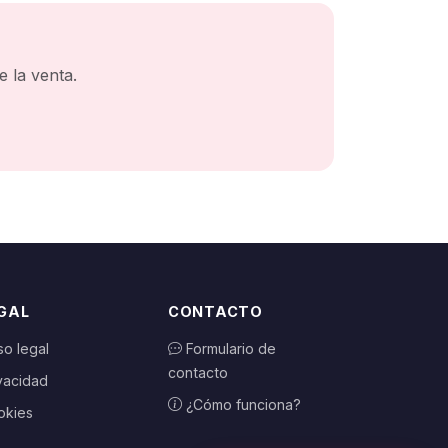
 la venta.
GAL
CONTACTO
so legal
Formulario de
contacto
vacidad
¿Cómo funciona?
okies