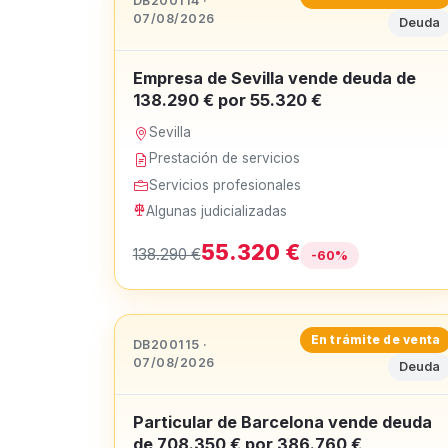
DB200114 ·
07/08/2026
Deuda
Empresa de Sevilla vende deuda de
138.290 € por 55.320 €
Sevilla
Prestación de servicios
Servicios profesionales
Algunas judicializadas
55.320 €
138.290 €
-60%
En trámite de venta
DB200115 ·
07/08/2026
Deuda
Particular de Barcelona vende deuda
de 708.350 € por 386.760 €