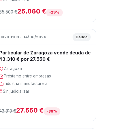
25.060 €
35.500 €
-29%
DB200103 · 04/08/2026
Deuda
Particular de Zaragoza vende deuda de
43.310 € por 27.550 €
Zaragoza
Préstamo entre empresas
Industria manufacturera
Sin judicializar
27.550 €
43.310 €
-36%