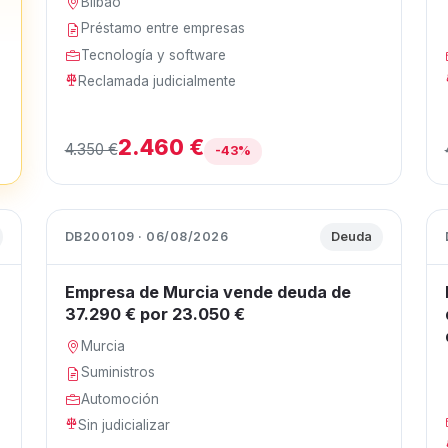
Bilbao
Préstamo entre empresas
Tecnología y software
Reclamada judicialmente
2.460 €
4.350 €
-43%
DB200109 · 06/08/2026
Deuda
Empresa de Murcia vende deuda de
37.290 € por 23.050 €
Murcia
Suministros
Automoción
Sin judicializar