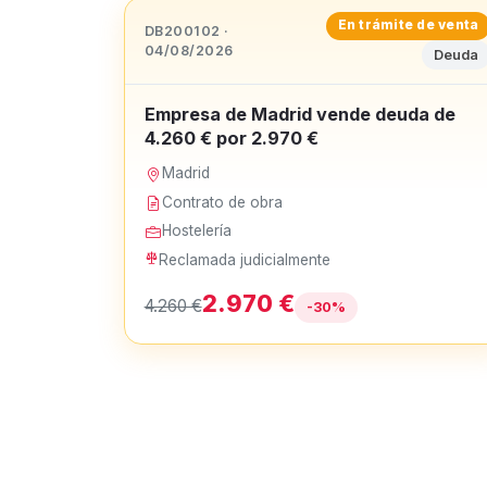
En trámite de venta
DB200102 ·
04/08/2026
Deuda
Empresa de Madrid vende deuda de
4.260 € por 2.970 €
Madrid
Contrato de obra
Hostelería
Reclamada judicialmente
2.970 €
4.260 €
-30%