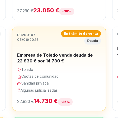
23.050 €
37.290 €
-38%
En trámite de venta
DB200107 ·
05/08/2026
Deuda
Empresa de Toledo vende deuda de
22.830 € por 14.730 €
Toledo
Cuotas de comunidad
Sanidad privada
Algunas judicializadas
14.730 €
22.830 €
-35%