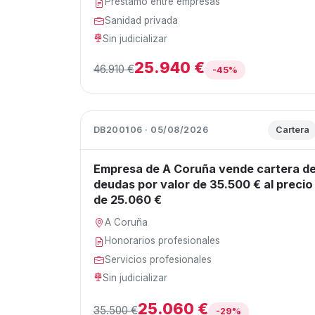
Préstamo entre empresas
Sanidad privada
Sin judicializar
25.940 €
46.910 €
-45%
DB200106 · 05/08/2026
Cartera
Empresa de A Coruña vende cartera d
deudas por valor de 35.500 € al precio
de 25.060 €
A Coruña
Honorarios profesionales
Servicios profesionales
Sin judicializar
25.060 €
35.500 €
-29%