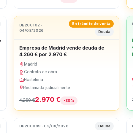
En trámite de venta
DB200102 ·
04/08/2026
Deuda
e
Empresa de Madrid vende deuda de
4.260 € por 2.970 €
Madrid
Contrato de obra
Hostelería
Reclamada judicialmente
2.970 €
4.260 €
-30%
DB200099 · 03/08/2026
Deuda