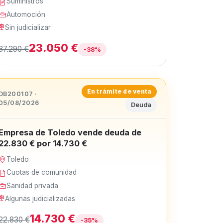
Suministros
Automoción
Sin judicializar
23.050 €
37.290 €
-38%
En trámite de venta
DB200107 ·
05/08/2026
Deuda
Empresa de Toledo vende deuda de
22.830 € por 14.730 €
Toledo
Cuotas de comunidad
Sanidad privada
Algunas judicializadas
14.730 €
22.830 €
-35%