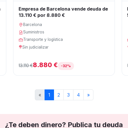
a
Empresa de Barcelona vende deuda de
13.110 € por 8.880 €
Barcelona
Suministros
Transporte y logística
Sin judicializar
8.880 €
13.110 €
-32%
«
1
2
3
4
»
¿Te deben dinero? Publica tu deuda