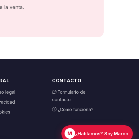
 la venta.
GAL
CONTACTO
so legal
Formulario de
contacto
vacidad
¿Cómo funciona?
okies
M
¿Hablamos? Soy Marco