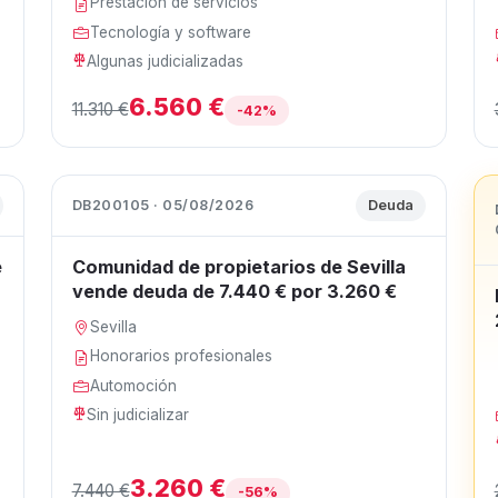
Prestación de servicios
Tecnología y software
Algunas judicializadas
6.560 €
11.310 €
-42%
DB200105 · 05/08/2026
Deuda
e
Comunidad de propietarios de Sevilla
vende deuda de 7.440 € por 3.260 €
Sevilla
Honorarios profesionales
Automoción
Sin judicializar
3.260 €
7.440 €
-56%