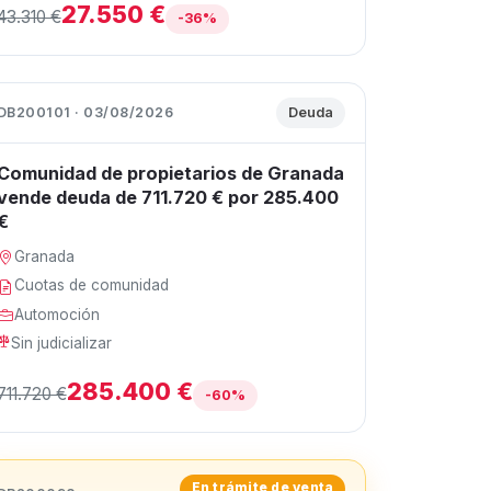
27.550 €
43.310 €
-36%
DB200101 · 03/08/2026
Deuda
Comunidad de propietarios de Granada
vende deuda de 711.720 € por 285.400
€
Granada
Cuotas de comunidad
Automoción
Sin judicializar
285.400 €
711.720 €
-60%
En trámite de venta