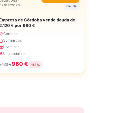
DB200098 ·
02/08/2026
Deuda
Empresa de Córdoba vende deuda de
2.120 € por 980 €
Córdoba
Suministros
Hostelería
Sin judicializar
980 €
2.120 €
-54%