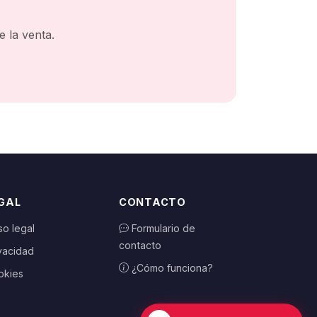
 la venta.
GAL
CONTACTO
so legal
Formulario de
contacto
vacidad
¿Cómo funciona?
okies