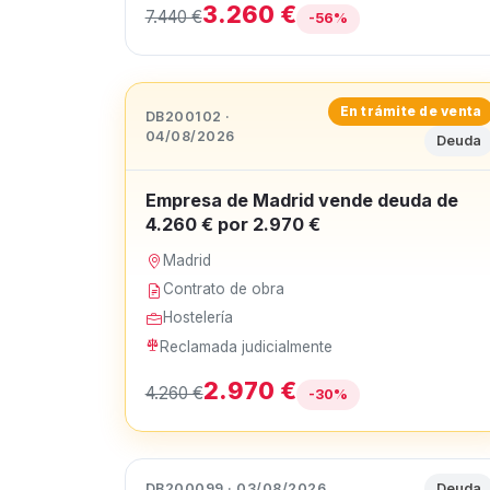
3.260 €
7.440 €
-56%
En trámite de venta
DB200102 ·
04/08/2026
Deuda
Empresa de Madrid vende deuda de
4.260 € por 2.970 €
Madrid
Contrato de obra
Hostelería
Reclamada judicialmente
2.970 €
4.260 €
-30%
DB200099 · 03/08/2026
Deuda