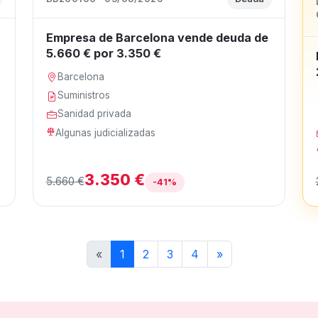
Empresa de Barcelona vende deuda de
5.660 € por 3.350 €
Barcelona
Suministros
Sanidad privada
Algunas judicializadas
3.350 €
5.660 €
-41%
«
1
2
3
4
»