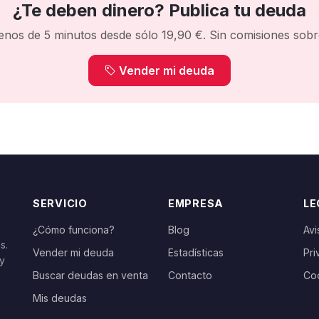
¿Te deben dinero? Publica tu deuda
enos de 5 minutos desde sólo 19,90 €. Sin comisiones sobre
Vender mi deuda
SERVICIO
EMPRESA
LE
¿Cómo funciona?
Blog
Avi
s.
Vender mi deuda
Estadísticas
Pri
 y
Buscar deudas en venta
Contacto
Co
Mis deudas