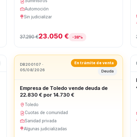
Suministros
Automoción
Sin judicializar
23.050 €
37.290 €
-38%
En trámite de venta
DB200107 ·
05/08/2026
Deuda
Empresa de Toledo vende deuda de
22.830 € por 14.730 €
Toledo
Cuotas de comunidad
Sanidad privada
Algunas judicializadas