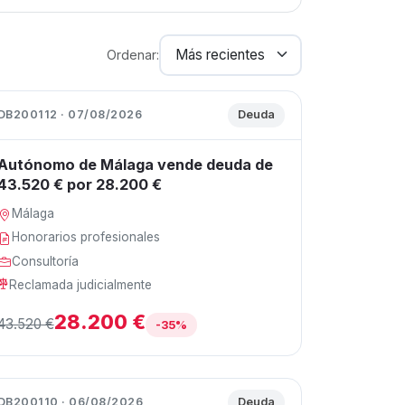
Ordenar:
DB200112 · 07/08/2026
Deuda
Autónomo de Málaga vende deuda de
43.520 € por 28.200 €
Málaga
Honorarios profesionales
Consultoría
Reclamada judicialmente
28.200 €
43.520 €
-35%
DB200110 · 06/08/2026
Deuda