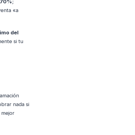
-70%
;
enta «a
imo del
ente si tu
lamación
obrar nada si
 mejor