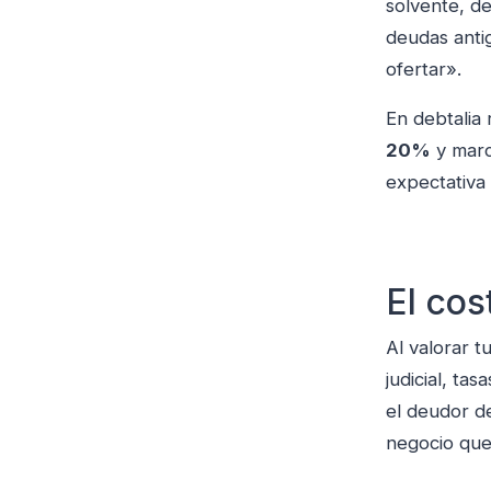
solvente, d
deudas antig
ofertar».
En debtalia
20%
y marc
expectativa 
El cos
Al valorar t
judicial, ta
el deudor d
negocio que 