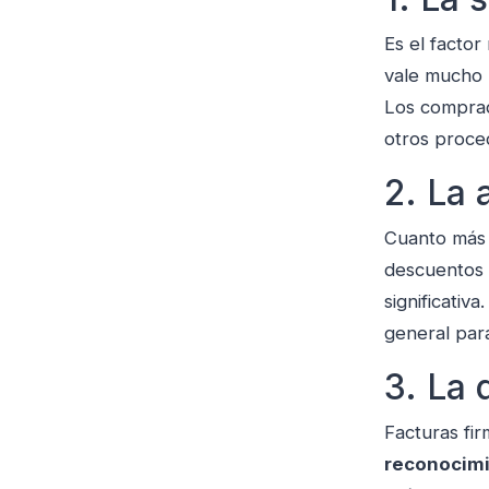
Es el facto
vale mucho m
Los comprado
otros proced
2. La 
Cuanto más 
descuentos 
significativ
general par
3. La 
Facturas fi
reconocimi