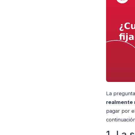
La pregunta
realmente 
pagar por e
continuación
1. La 