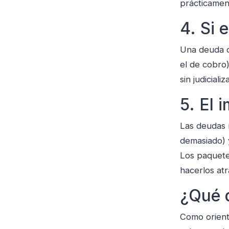
prácticamen
4. Si 
Una deuda 
el de cobro
sin judiciali
5. El 
Las deudas 
demasiado) 
Los paquet
hacerlos atr
¿Qué 
Como orient