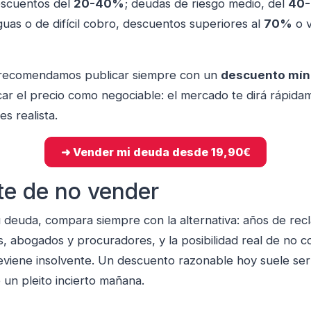
escuentos del
20-40%
; deudas de riesgo medio, del
40
uas o de difícil cobro, descuentos superiores al
70%
o v
 recomendamos publicar siempre con un
descuento mín
ar el precio como negociable: el mercado te dirá rápidam
es realista.
➜ Vender mi deuda desde 19,90€
te de no vender
u deuda, compara siempre con la alternativa: años de rec
sas, abogados y procuradores, y la posibilidad real de no c
eviene insolvente. Un descuento razonable hoy suele ser
un pleito incierto mañana.