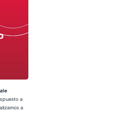
ale
ispuesto a
alizamos a