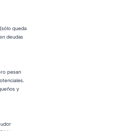
 (sólo queda
ren deudas
bro pesan
tenciales.
queños y
eudor