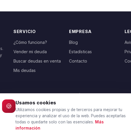
SERVICIO
EMPRESA
LE
¿Cómo funciona?
Blog
Avi
s.
Vender mi deuda
Estadísticas
Pri
 y
Buscar deudas en venta
Contacto
Co
Mis deudas
ELIGE TU PAÍS
Usamos cookies
🍪
🇪🇸
España
Utilizamos cookies propias y de terceros para mejorar tu
experiencia y analizar el uso de la web. Puedes aceptarlas
todas o quedarte solo con las esenciales.
Más
información