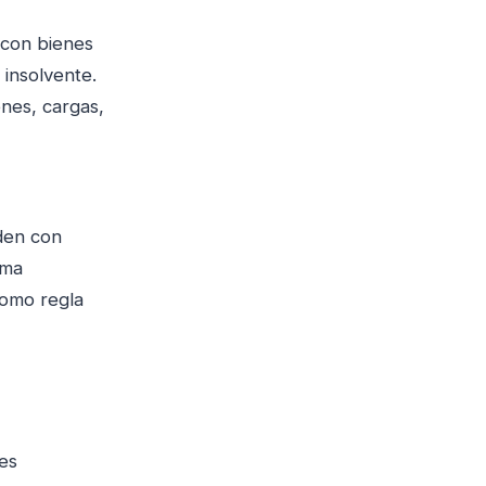
 con bienes
 insolvente.
enes, cargas,
den con
rma
omo regla
es