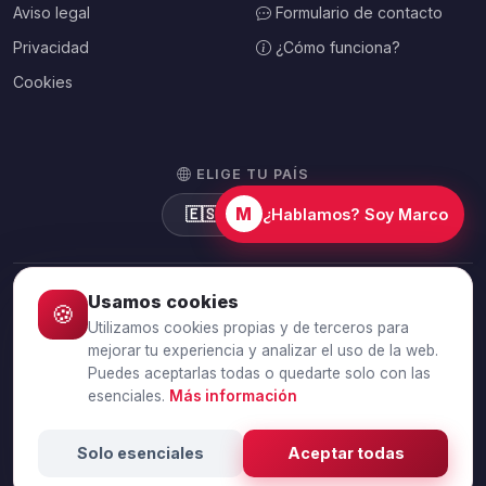
Aviso legal
Formulario de contacto
Privacidad
¿Cómo funciona?
Cookies
ELIGE TU PAÍS
M
🇪🇸
España
¿Hablamos? Soy Marco
Usamos cookies
🍪
© 2026 Debtalia.com. Todos los derechos reservados.
Utilizamos cookies propias y de terceros para
Conexión segura SSL · Pago seguro con Stripe
mejorar tu experiencia y analizar el uso de la web.
Puedes aceptarlas todas o quedarte solo con las
esenciales.
Más información
Vender deudas
Vender facturas impagadas
Vender deuda de
empresa
Vender deuda de particular
Vender cartera de
Solo esenciales
Aceptar todas
deudas
Calculadora de venta de deudas
¿Cobrar o vender una