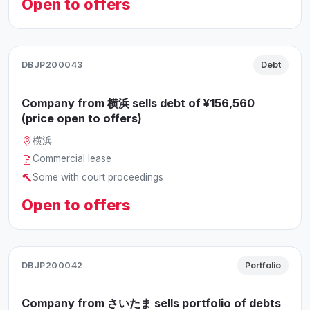
Open to offers
DBJP200043
Debt
Company from 横浜 sells debt of ¥156,560
(price open to offers)
横浜
Commercial lease
Some with court proceedings
Open to offers
DBJP200042
Portfolio
Company from さいたま sells portfolio of debts