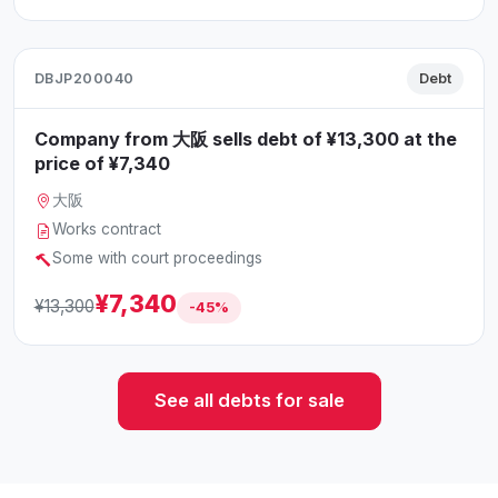
DBJP200040
Debt
Company from 大阪 sells debt of ¥13,300 at the
price of ¥7,340
大阪
Works contract
Some with court proceedings
¥7,340
¥13,300
-45%
See all debts for sale