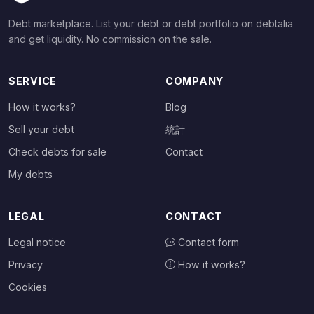
Debt marketplace. List your debt or debt portfolio on debtalia
and get liquidity. No commission on the sale.
SERVICE
COMPANY
How it works?
Blog
Sell your debt
統計
Check debts for sale
Contact
My debts
LEGAL
CONTACT
Legal notice
Contact form
Privacy
How it works?
Cookies