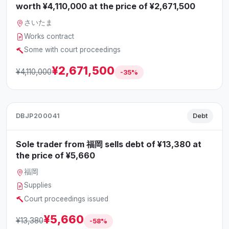
worth ¥4,110,000 at the price of ¥2,671,500
さいたま
Works contract
Some with court proceedings
¥2,671,500
¥4,110,000
-35%
DBJP200041
Debt
Sole trader from 福岡 sells debt of ¥13,380 at
the price of ¥5,660
福岡
Supplies
Court proceedings issued
¥5,660
¥13,380
-58%