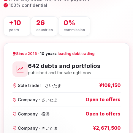
100% confidential
+10
26
0%
years
countries
commission
Since 2016 ·
10 years
leading debt trading
642 debts and portfolios
published and for sale right now
¥108,150
Sole trader · さいたま
Open to offers
Company · さいたま
Open to offers
Company · 横浜
¥2,671,500
Company · さいたま