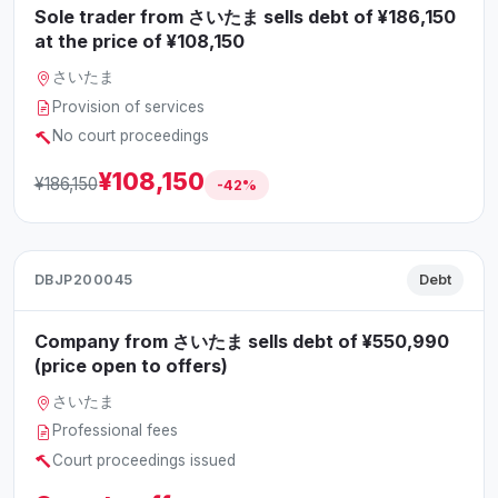
Sole trader from さいたま sells debt of ¥186,150
at the price of ¥108,150
さいたま
Provision of services
No court proceedings
¥108,150
¥186,150
-42%
DBJP200045
Debt
Company from さいたま sells debt of ¥550,990
(price open to offers)
さいたま
Professional fees
Court proceedings issued