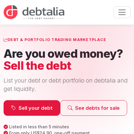
DEBT & PORTFOLIO TRADING MARKETPLACE
Are you owed money?
Sell the debt
List your debt or debt portfolio on debtalia and
get liquidity.
Sell your debt
See debts for sale
Listed in less than 5 minutes
From only US$24.90, one-off payment