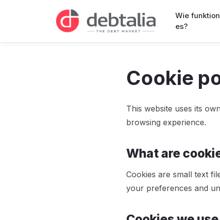
Wie funktion
es?
Cookie po
This website uses its ow
browsing experience.
What are cooki
Cookies are small text fi
your preferences and und
Cookies we use