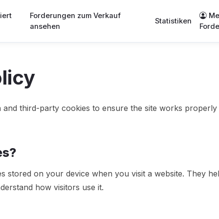
iert
Forderungen zum Verkauf
Me
Statistiken
ansehen
Ford
licy
n and third-party cookies to ensure the site works properl
es?
les stored on your device when you visit a website. They h
erstand how visitors use it.