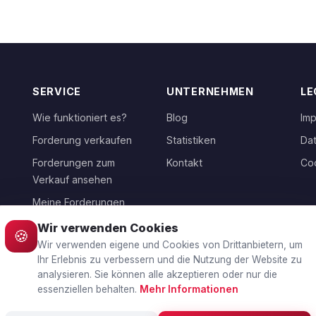
SERVICE
UNTERNEHMEN
LE
Wie funktioniert es?
Blog
Im
Forderung verkaufen
Statistiken
Da
Forderungen zum
Kontakt
Co
Verkauf ansehen
Meine Forderungen
Wir verwenden Cookies
🍪
Wir verwenden eigene und Cookies von Drittanbietern, um
Ihr Erlebnis zu verbessern und die Nutzung der Website zu
WÄHLEN SIE IHR LAND
analysieren. Sie können alle akzeptieren oder nur die
🇨🇭
Schweiz
essenziellen behalten.
Mehr Informationen