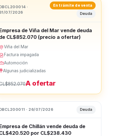
En trámite de venta
DBCL200014 ·
31/07/2026
Deuda
Empresa de Viña del Mar vende deuda
de CL$852.070 (precio a ofertar)
Viña del Mar
Factura impagada
Automoción
Algunas judicializadas
A ofertar
CL$852.070
DBCL200011 · 26/07/2026
Deuda
Empresa de Chillán vende deuda de
CL$420.520 por CL$238.430