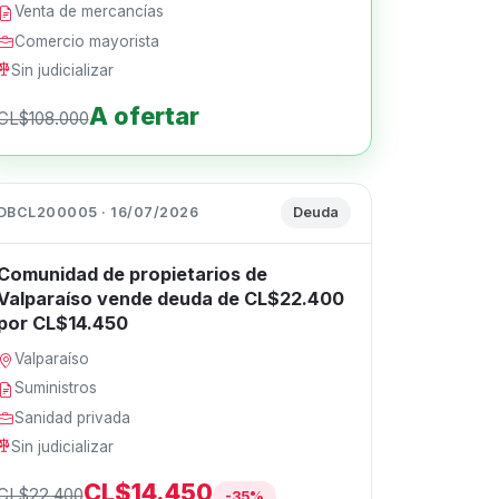
Venta de mercancías
Comercio mayorista
Sin judicializar
A ofertar
CL$108.000
DBCL200005 · 16/07/2026
Deuda
Comunidad de propietarios de
Valparaíso vende deuda de CL$22.400
por CL$14.450
Valparaíso
Suministros
Sanidad privada
Sin judicializar
CL$14.450
CL$22.400
-35%