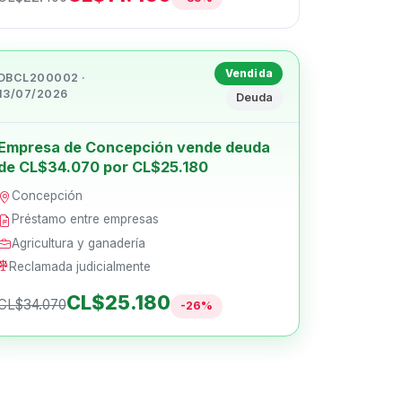
Vendida
DBCL200002 ·
13/07/2026
Deuda
Empresa de Concepción vende deuda
de CL$34.070 por CL$25.180
Concepción
Préstamo entre empresas
Agricultura y ganadería
Reclamada judicialmente
CL$25.180
CL$34.070
-26%