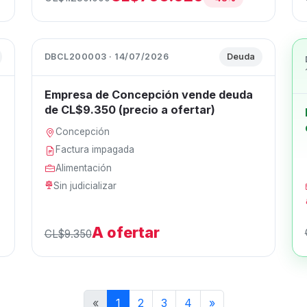
DBCL200003 · 14/07/2026
Deuda
Empresa de Concepción vende deuda
de CL$9.350 (precio a ofertar)
Concepción
Factura impagada
Alimentación
Sin judicializar
A ofertar
CL$9.350
«
1
2
3
4
»