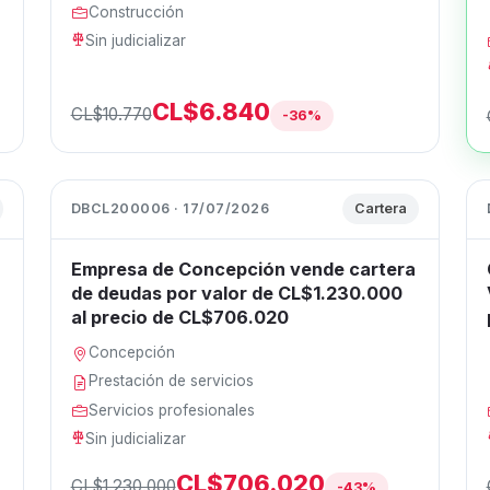
Construcción
Sin judicializar
CL$6.840
CL$10.770
-36%
DBCL200006 · 17/07/2026
Cartera
Empresa de Concepción vende cartera
de deudas por valor de CL$1.230.000
al precio de CL$706.020
Concepción
Prestación de servicios
Servicios profesionales
Sin judicializar
CL$706.020
CL$1.230.000
-43%