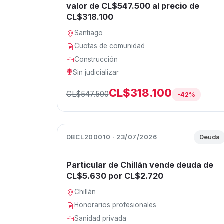
valor de CL$547.500 al precio de
CL$318.100
Santiago
Cuotas de comunidad
Construcción
Sin judicializar
CL$318.100
CL$547.500
-42%
DBCL200010 · 23/07/2026
Deuda
Particular de Chillán vende deuda de
CL$5.630 por CL$2.720
Chillán
Honorarios profesionales
Sanidad privada