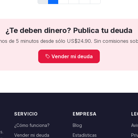
¿Te deben dinero? Publica tu deuda
nos de 5 minutos desde sólo US$24.90. Sin comisiones sobr
Vender mi deuda
SERVICIO
EMPRESA
LE
¿Cómo funciona?
Blog
Avi
s.
Vender mi deuda
Estadísticas
Pri