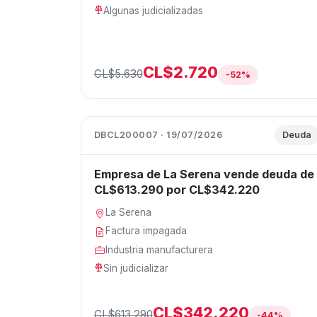
Algunas judicializadas
CL$2.720
CL$5.630
-52%
DBCL200007 · 19/07/2026
Deuda
Empresa de La Serena vende deuda de
CL$613.290 por CL$342.220
La Serena
Factura impagada
Industria manufacturera
Sin judicializar
CL$342.220
CL$613.290
-44%