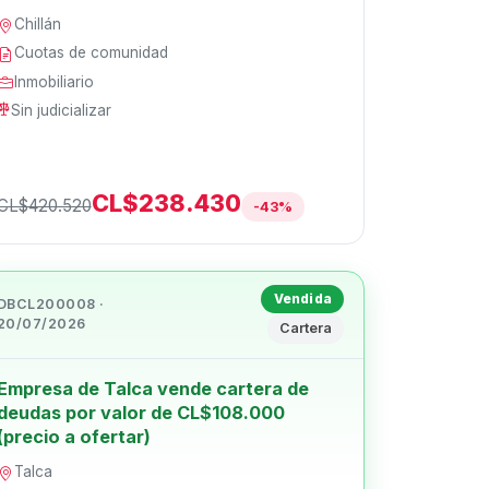
Chillán
Cuotas de comunidad
Inmobiliario
Sin judicializar
CL$238.430
CL$420.520
-43%
Vendida
DBCL200008 ·
20/07/2026
Cartera
Empresa de Talca vende cartera de
deudas por valor de CL$108.000
(precio a ofertar)
Talca