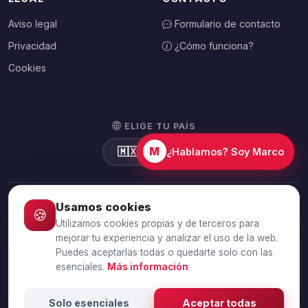
Aviso legal
Formulario de contacto
Privacidad
¿Cómo funciona?
Cookies
ELIGE TU PAÍS
M
🇲🇽
México
¿Hablamos? Soy Marco
Usamos cookies
🍪
© 2026 Debtalia.com. Todos los derechos reservados.
Utilizamos cookies propias y de terceros para
Conexión segura SSL · Pago seguro con Stripe
mejorar tu experiencia y analizar el uso de la web.
Puedes aceptarlas todas o quedarte solo con las
esenciales.
Más información
Vender deudas
Vender facturas impagadas
Vender deuda de
empresa
Vender deuda de particular
Vender cartera de
Solo esenciales
Aceptar todas