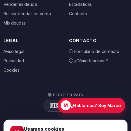
Vender mi deuda
Estadísticas
Buscar deudas en venta
Contacto
Mis deudas
LEGAL
CONTACTO
Aviso legal
Formulario de contacto
Privacidad
¿Cómo funciona?
Cookies
ELIGE TU PAÍS
M
🇪🇸
España
¿Hablamos? Soy Marco
Usamos cookies