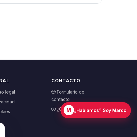
GAL
CONTACTO
so legal
Formulario de
contacto
vacidad
¿Cómo funciona?
M
¿Hablamos? Soy Marco
okies