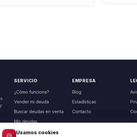
SERVICIO
EMPRESA
LE
¿Cómo funciona?
Blog
Avi
s.
Vender mi deuda
Estadísticas
Pri
 y
Buscar deudas en venta
Contacto
Co
Mis deudas
Usamos cookies
🍪