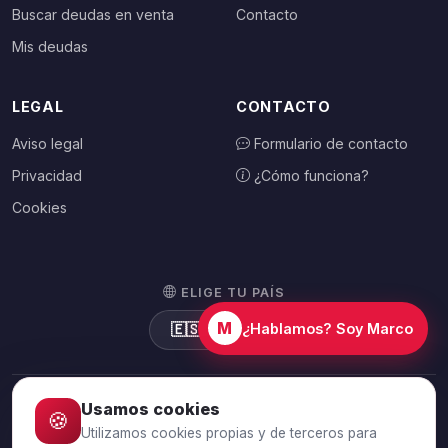
Buscar deudas en venta
Contacto
Mis deudas
LEGAL
CONTACTO
Aviso legal
Formulario de contacto
Privacidad
¿Cómo funciona?
Cookies
ELIGE TU PAÍS
M
🇪🇸
España
¿Hablamos? Soy Marco
Usamos cookies
🍪
© 2026 Debtalia.com. Todos los derechos reservados.
Utilizamos cookies propias y de terceros para