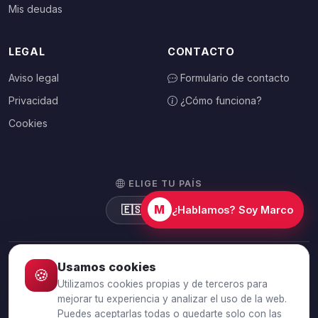
Mis deudas
LEGAL
CONTACTO
Aviso legal
Formulario de contacto
Privacidad
¿Cómo funciona?
Cookies
ELIGE TU PAÍS
M
🇪🇸
España
¿Hablamos? Soy Marco
Usamos cookies
🍪
© 2026 Debtalia.com. Todos los derechos reservados.
Utilizamos cookies propias y de terceros para
Conexión segura SSL · Pago seguro con Stripe
mejorar tu experiencia y analizar el uso de la web.
Puedes aceptarlas todas o quedarte solo con las