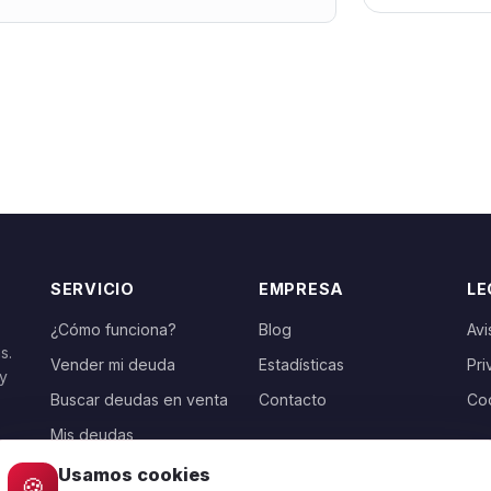
SERVICIO
EMPRESA
LE
¿Cómo funciona?
Blog
Avi
s.
Vender mi deuda
Estadísticas
Pri
 y
Buscar deudas en venta
Contacto
Co
Mis deudas
Usamos cookies
🍪