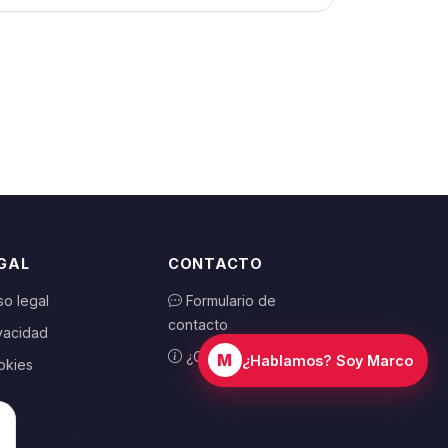
GAL
CONTACTO
so legal
Formulario de
contacto
vacidad
¿Cómo funciona?
M
¿Hablamos? Soy Marco
okies