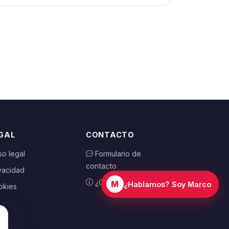
GAL
CONTACTO
so legal
Formulario de
contacto
vacidad
¿Cómo funciona?
M
¿Hablamos? Soy Marco
okies