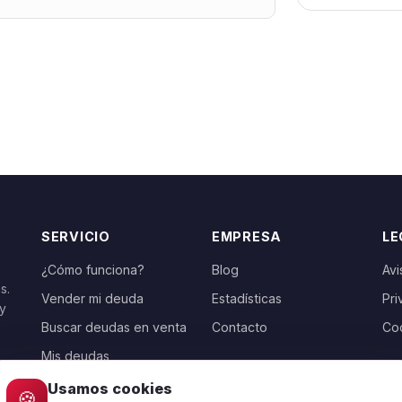
SERVICIO
EMPRESA
LE
¿Cómo funciona?
Blog
Avi
s.
Vender mi deuda
Estadísticas
Pri
 y
Buscar deudas en venta
Contacto
Co
Mis deudas
Usamos cookies
🍪