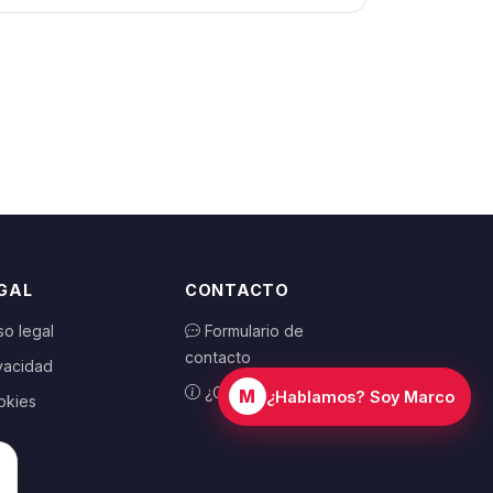
GAL
CONTACTO
so legal
Formulario de
contacto
vacidad
¿Cómo funciona?
M
¿Hablamos? Soy Marco
okies