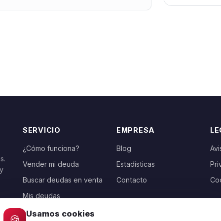
SERVICIO
EMPRESA
LE
¿Cómo funciona?
Blog
Avi
s.
Vender mi deuda
Estadísticas
Pri
 y
Buscar deudas en venta
Contacto
Co
Mis deudas
Usamos cookies
🍪