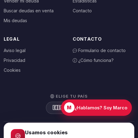
Vender mi deuda
Estadísticas
Buscar deudas en venta
Contacto
Mis deudas
LEGAL
CONTACTO
Aviso legal
Formulario de contacto
Privacidad
¿Cómo funciona?
Cookies
ELIGE TU PAÍS
M
🇪🇸
España
¿Hablamos? Soy Marco
Usamos cookies
🍪
© 2026 Debtalia.com. Todos los derechos reservados.