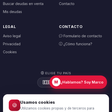
Buscar deudas en venta
Contacto
Mis deudas
LEGAL
CONTACTO
Aviso legal
Formulario de contacto
Privacidad
¿Cómo funciona?
Cookies
ELIGE TU PAÍS
M
🇪🇸
España
¿Hablamos? Soy Marco
Usamos cookies
🍪
© 2026 Debtalia.com. Todos los derechos reservados.
Utilizamos cookies propias y de terceros para