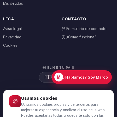
Mis deudas
LEGAL
CONTACTO
Aviso legal
Formulario de contacto
Privacidad
¿Cómo funciona?
Cookies
ELIGE TU PAÍS
M
🇪🇸
España
¿Hablamos? Soy Marco
Usamos cookies
🍪
© 2026 Debtalia.com. Todos los derechos reservados.
Utilizamos cookies propias y de terceros para
Conexión segura SSL · Pago seguro con Stripe
mejorar tu experiencia y analizar el uso de la web.
Puedes aceptarlas todas o quedarte solo con las