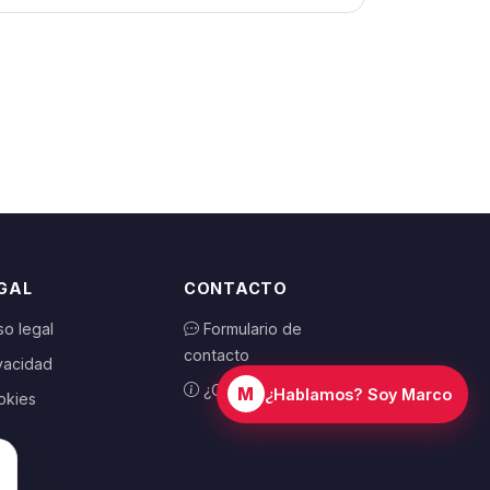
GAL
CONTACTO
so legal
Formulario de
contacto
vacidad
¿Cómo funciona?
M
¿Hablamos? Soy Marco
okies