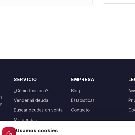
SERVICIO
EMPRESA
LE
¿Cómo funciona?
Blog
Avi
s.
Vender mi deuda
Estadísticas
Pri
 y
Buscar deudas en venta
Contacto
Co
Mis deudas
Usamos cookies
🍪