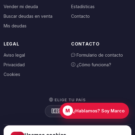
Vender mi deuda
Estadísticas
Buscar deudas en venta
Contacto
Mis deudas
LEGAL
CONTACTO
Aviso legal
Formulario de contacto
Privacidad
¿Cómo funciona?
Cookies
ELIGE TU PAÍS
M
🇪🇸
España
¿Hablamos? Soy Marco
Usamos cookies