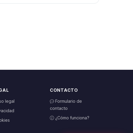
GAL
CONTACTO
so legal
Formulario de
contacto
vacidad
¿Cómo funciona?
okies