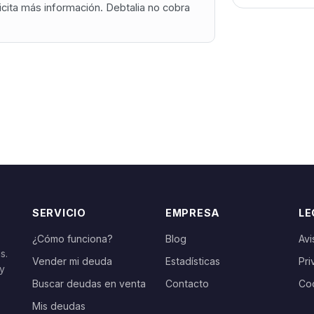
olicita más información. Debtalia no cobra
SERVICIO
EMPRESA
LE
¿Cómo funciona?
Blog
Avi
s.
Vender mi deuda
Estadísticas
Pri
 y
Buscar deudas en venta
Contacto
Co
Mis deudas