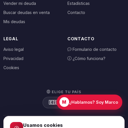
Vender mi deuda
Estadísticas
Buscar deudas en venta
Contacto
Mis deudas
LEGAL
CONTACTO
Aviso legal
Formulario de contacto
Privacidad
¿Cómo funciona?
Cookies
ELIGE TU PAÍS
M
🇪🇸
España
¿Hablamos? Soy Marco
Usamos cookies