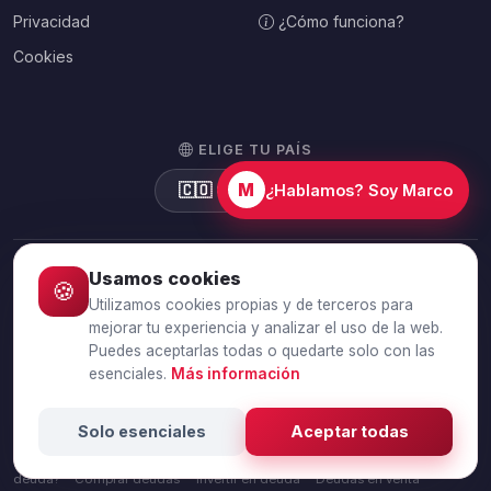
Privacidad
¿Cómo funciona?
Cookies
ELIGE TU PAÍS
M
🇨🇴
Colombia
¿Hablamos? Soy Marco
Usamos cookies
🍪
© 2026 Debtalia.com. Todos los derechos reservados.
Utilizamos cookies propias y de terceros para
Conexión segura SSL · Pago seguro con Stripe
mejorar tu experiencia y analizar el uso de la web.
Puedes aceptarlas todas o quedarte solo con las
esenciales.
Más información
Vender deudas
Vender facturas impagadas
Vender deuda de
empresa
Vender deuda de particular
Vender cartera de
Solo esenciales
Aceptar todas
deudas
Calculadora de venta de deudas
¿Cobrar o vender una
deuda?
Comprar deudas
Invertir en deuda
Deudas en venta