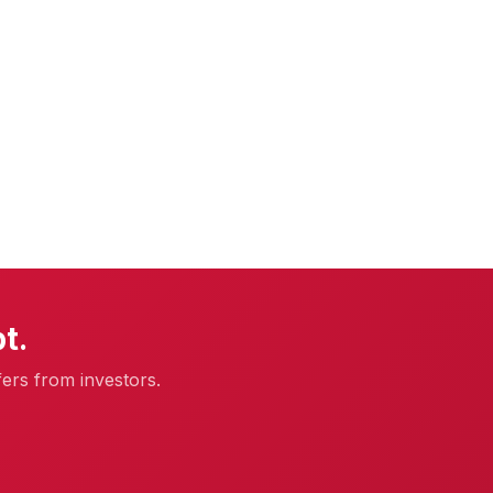
t.
fers from investors.