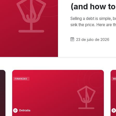
(and how to
Selling a debt is simple, 
sink the price. Here are
23 de julio de 2026