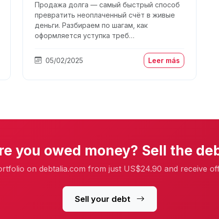
Продажа долга — самый быстрый способ
превратить неоплаченный счёт в живые
деньги. Разбираем по шагам, как
оформляется уступка треб…
05/02/2025
Leer más
re you owed money? Sell the deb
ortfolio on debtalia.com from just US$24.90 and receive of
Sell your debt