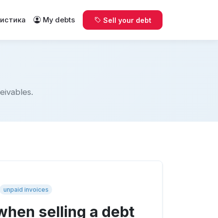
истика
My debts
Sell your debt
eivables.
unpaid invoices
when selling a debt