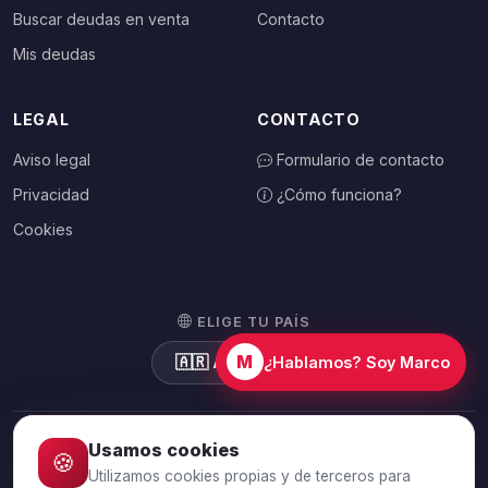
Buscar deudas en venta
Contacto
Mis deudas
LEGAL
CONTACTO
Aviso legal
Formulario de contacto
Privacidad
¿Cómo funciona?
Cookies
ELIGE TU PAÍS
M
🇦🇷
Argentina
¿Hablamos? Soy Marco
Usamos cookies
🍪
© 2026 Debtalia.com. Todos los derechos reservados.
Utilizamos cookies propias y de terceros para