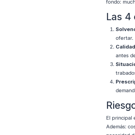
fondo: much
Las 4 
Solvenc
ofertar.
Calida
antes de
Situaci
trabado
Prescri
demanda
Riesgo
El principal
Además: cost