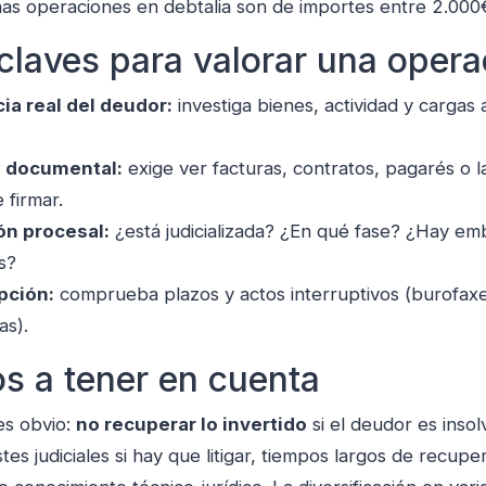
as operaciones en debtalia son de importes entre 2.000
claves para valorar una opera
ia real del deudor:
investiga bienes, actividad y cargas 
d documental:
exige ver facturas, contratos, pagarés o l
 firmar.
ón procesal:
¿está judicializada? ¿En qué fase? ¿Hay em
s?
pción:
comprueba plazos y actos interruptivos (burofaxe
s).
s a tener en cuenta
 es obvio:
no recuperar lo invertido
si el deudor es insol
es judiciales si hay que litigar, tiempos largos de recuper