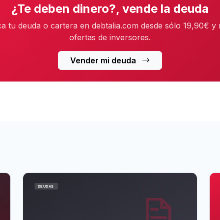
¿Te deben dinero?, vende la deuda
ca tu deuda o cartera en debtalia.com desde sólo 19,90€ y 
ofertas de inversores.
Vender mi deuda