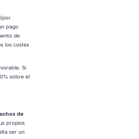
 (por
un pago
mento de
s los costes
vorable. Si
00% sobre el
achos de
us propios
lta ser un