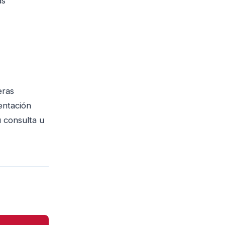
as
eras
entación
u consulta u