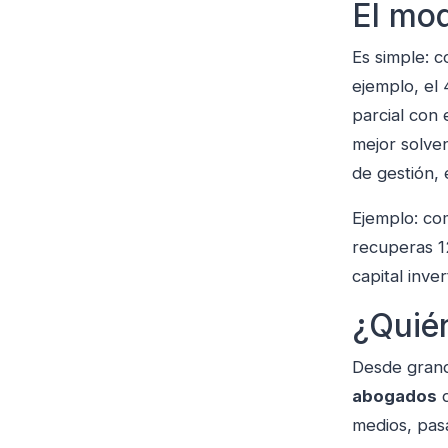
El mo
Es simple: c
ejemplo, el
parcial con
mejor solven
de gestión, e
Ejemplo: co
recuperas 1
capital inver
¿Quié
Desde grand
abogados
q
medios, pas