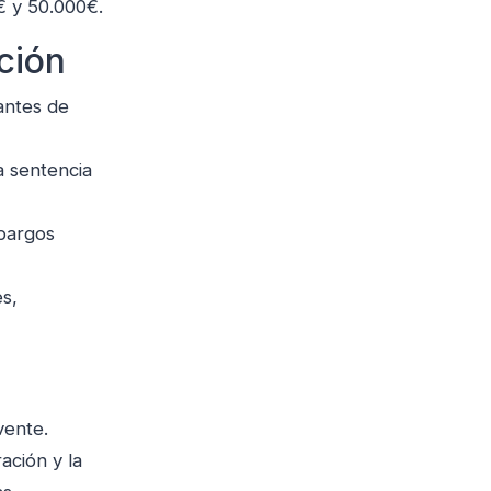
€ y 50.000€.
ción
antes de
a sentencia
bargos
s,
vente.
ación y la